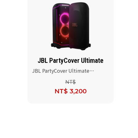
JBL PartyCover Ultimate
JBL PartyCover Ultimate
(Partybox Ultimate 喇叭保護套)
NT$
NT$ 3,200