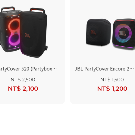
rtyCover 520 (Partybox
JBL PartyCover Encore 2
喇叭保護套)
(PartyBox Encore 2 與 Part
NT$ 2,500
NT$ 1,500
Encore Essential 2 喇叭保
NT$ 2,100
NT$ 1,200