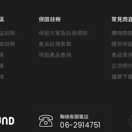
區
保固註冊
常見問
益說明
保固方案及註冊條款
購物問
度說明
產品註冊表單
維修保
員
保固產品查詢
產品常
碼
正仿辨
詢
檔案下
聯絡客服電話
06-2914751