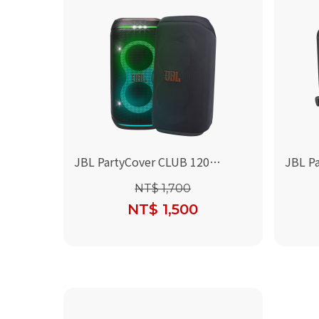
JBL PartyCover CLUB 120
JBL Pa
(Partybox CLUB 120 喇叭保護套)
520 
NT$ 1,700
NT$ 1,500