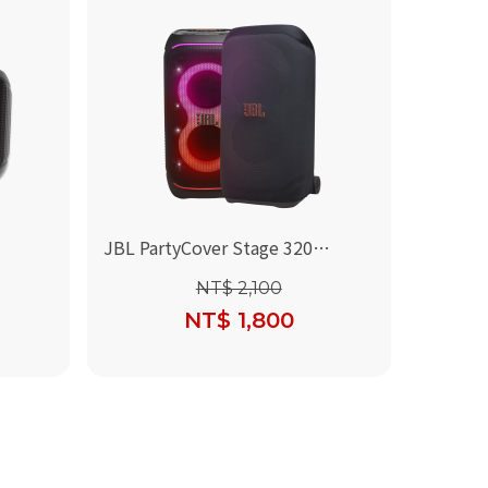
JBL PartyCover Stage 320
yBox
(Partybox Stage 320 喇叭保護套)
NT$ 2,100
護套)
NT$ 1,800