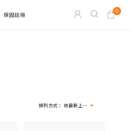
0
保固註冊
查看購物車
搜尋
依最新上架排序