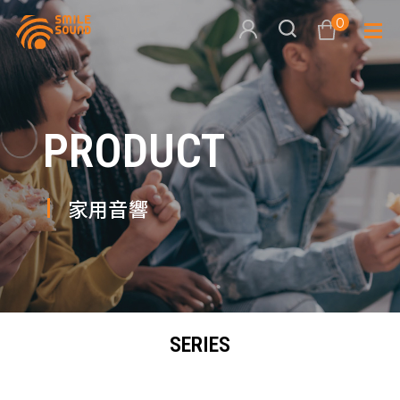
0
查看購物車
PRODUCT
品牌分
商品分類查詢
多媒體
家用音響
請選擇商品分類
家用音
周邊系
請選擇分類
SERIES
活動專
搜尋