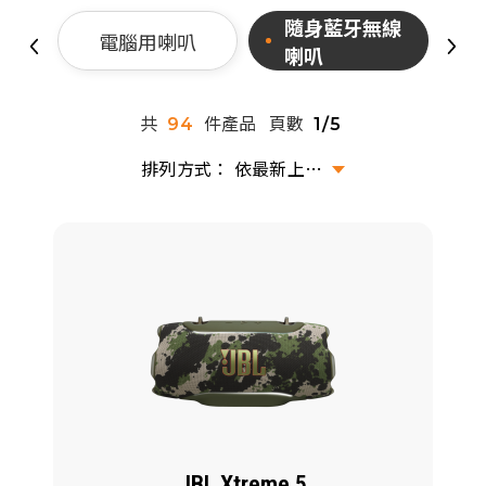
派對喇
隨身藍牙無線
電腦用喇叭
喇叭
劇院系
共
件產品
頁數
94
1/5
監聽系
依最新上架排序
JBL Xtreme 5